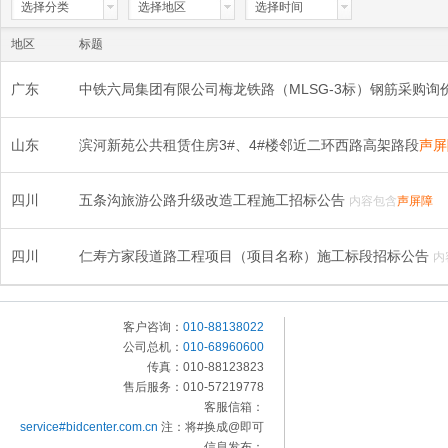
选择分类
选择地区
选择时间
地区
标题
广东
中铁六局集团有限公司梅龙铁路（MLSG-3标）钢筋采购询
山东
滨河新苑公共租赁住房3#、4#楼邻近二环西路高架路段
声屏
四川
五条沟旅游公路升级改造工程施工招标公告
内容包含
声屏障
四川
仁寿方家段道路工程项目（项目名称）施工标段招标公告
内
客户咨询：
010-88138022
公司总机：
010-68960600
传真：010-88123823
售后服务：010-57219778
客服信箱：
service#bidcenter.com.cn
注：将#换成@即可
信息发布：